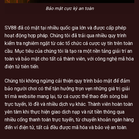
Bảo mật cực kỳ an toàn
SV88 đã có mặt tại nhiều quốc gia lớn và được cấp phép
hoạt động hợp pháp. Chúng tôi đã trải qua nhiều quy trình
kiểm tra nghiêm ngặt từ các tổ chức cá cược uy tín trên toàn
cầu. Mục tiêu của chúng tôi là tạo ra một nền tảng giải trí an
toàn và bảo mật cho tất cả thành viên, với công nghệ mã hóa
điện tử tiên tiến.
Chúng tôi không ngừng cải thiện quy trình bảo mật để đảm
bảo người chơi có thể tận hưởng trọn vẹn những giá trị giải
trí mà website mang lại, từ cá cược thể thao đến sòng bài
trực tuyến, lô đề và nhiều dịch vụ khác. Thành viên hoàn toàn
yên tâm khi thực hiện giao dịch nạp và rút tiền thông qua
nhiều cổng thanh toán trực tuyến, từ chuyển khoản ngân hàng
đến ví điện tử, tất cả đều được mã hóa và bảo vệ an toàn.