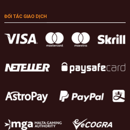
ĐỐI TÁC GIAO DỊCH