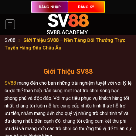
Chuyển
ĐĂNG NHẬP
ĐĂNG KÝ
đến
nội
dung
Sv88
»
Giới Thiệu SV88 – Nền Tảng Đổi Thưởng Trực
Tuyến Hàng Đầu Châu Âu
Giới Thiệu SV88
SV88
mang đến cho bạn những trải nghiệm tuyệt vời với tỷ lệ
cược thể thao hấp dẫn cùng một loạt trò chơi sòng bạc
phong phú và độc đáo. Với mục tiêu phục vụ khách hàng tốt
nhất, chúng tôi luôn nỗ lực cung cấp nhiều hình thức hỗ trợ
ưu tiên, nhằm mang đến cho quý vị những trò chơi tinh tế và
đa dạng nhất. Bên cạnh đó, chúng tôi cũng cam kết thu phí
ưu đãi và mang đến các trò chơi có thưởng thú vị để tri ân sự