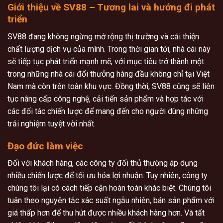
Giới thiệu về SV88 – Tương lai và hướng đi phát
triển
SV88 đang không ngừng mở rộng thị trường và cải thiện
chất lượng dịch vụ của mình. Trong thời gian tới, nhà cái này
sẽ tiếp tục phát triển mạnh mẽ, với mục tiêu trở thành một
trong những nhà cái đổi thưởng hàng đầu không chỉ tại Việt
Nam mà còn trên toàn khu vực. Đồng thời, SV88 cũng sẽ liên
tục nâng cấp công nghệ, cải tiến sản phẩm và hợp tác với
các đối tác chiến lược để mang đến cho người dùng những
trải nghiệm tuyệt vời nhất.
Đạo đức làm việc
Đối với khách hàng, các công ty đối thủ thường áp dụng
nhiều chiến lược để tối ưu hóa lợi nhuận. Tuy nhiên, công ty
chúng tôi lại có cách tiếp cận hoàn toàn khác biệt. Chúng tôi
tuân theo nguyên tắc xác suất ngẫu nhiên, bán sản phẩm với
giá thấp hơn để thu hút được nhiều khách hàng hơn. Và tất