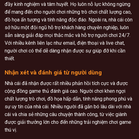
đầy kinh nghiệm và tâm huyết. Họ luôn nỗ lực không ngừng
để mang đến cho người chơi những trò chơi chất lượng cao,
đồ họa ấn tượng và tính năng độc đáo. Ngoài ra, nhà cái còn
sở hữu một đội ngũ hỗ trợ khách hàng chuyên nghiệp, luôn
sẵn sàng giải đáp mọi thắc mắc và hỗ trợ người chơi 24/7.
Với nhiều kênh liên lạc như email, điện thoại và live chat,
người chơi có thể dễ dàng nhận được sự giúp đỡ khi cần
thiết.
Nhận xét và đánh giá từ người dùng
Nhà cái đã nhận được rất nhiều phản hồi tích cực và được
cộng đồng game thủ đánh giá cao. Người chơi khen ngợi
chất lượng trò chơi, đồ họa hấp dẫn, tính năng phong phú và
sự uy tín của nhà cái. Nhiều người đã gắn bó lâu dài với nhà
cái và chia sẻ những câu chuyện thành công, từ việc giành
được giải thưởng lớn cho đến những trải nghiệm chơi game
thú vị.