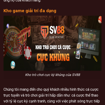
ủng hộ của khách hàng.
Kho game giải trí đa dạng
Kho trò chơi cực kỳ khủng của SV88
Chúng tôi mang đến cho quý khách nhiều hình thức cá cược
trực tuyến và trò chơi giải trí hấp dẫn như: cá cược thể thao
với tỷ lệ cực kỳ cạnh tranh, cùng với việc phát sóng trực tiếp