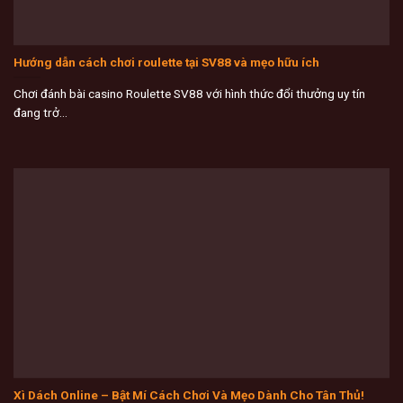
Hướng dẫn cách chơi roulette tại SV88 và mẹo hữu ích
Chơi đánh bài casino Roulette SV88 với hình thức đổi thưởng uy tín
đang trở...
Xì Dách Online – Bật Mí Cách Chơi Và Mẹo Dành Cho Tân Thủ!