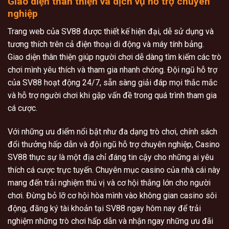
Giao diện thân thiện và dịch vụ hỗ trợ chuyên
nghiệp
Trang web của SV88 được thiết kế hiện đại, dễ sử dụng và
tương thích trên cả điện thoại di động và máy tính bảng.
Giao diện thân thiện giúp người chơi dễ dàng tìm kiếm các trò
chơi mình yêu thích và tham gia nhanh chóng. Đội ngũ hỗ trợ
của SV88 hoạt động 24/7, sẵn sàng giải đáp mọi thắc mắc
và hỗ trợ người chơi khi gặp vấn đề trong quá trình tham gia
cá cược.
Với những ưu điểm nổi bật như đa dạng trò chơi, chính sách
đổi thưởng hấp dẫn và đội ngũ hỗ trợ chuyên nghiệp, Casino
SV88 thực sự là một địa chỉ đáng tin cậy cho những ai yêu
thích cá cược trực tuyến. Chuyên mục casino của nhà cái này
mang đến trải nghiệm thú vị và cơ hội thắng lớn cho người
chơi. Đừng bỏ lỡ cơ hội hòa mình vào không gian casino sôi
động, đăng ký tài khoản tại SV88 ngay hôm nay để trải
nghiệm những trò chơi hấp dẫn và nhận ngay những ưu đãi