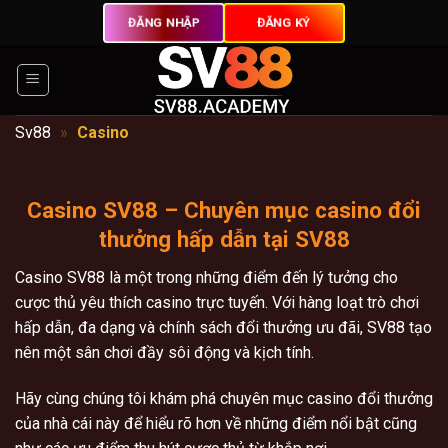
Chuyển
ĐĂNG NHẬP
ĐĂNG KÝ
đến
nội
dung
Sv88
»
Casino
Casino SV88 – Chuyên mục casino đổi
thưởng hấp dẫn tại SV88
Casino SV88 là một trong những điểm đến lý tưởng cho
cược thủ yêu thích casino trực tuyến. Với hàng loạt trò chơi
hấp dẫn, đa dạng và chính sách đổi thưởng ưu đãi, SV88 tạo
nên một sân chơi đầy sôi động và kịch tính.
Hãy cùng chúng tôi khám phá chuyên mục casino đổi thưởng
của nhà cái này để hiểu rõ hơn về những điểm nổi bật cũng