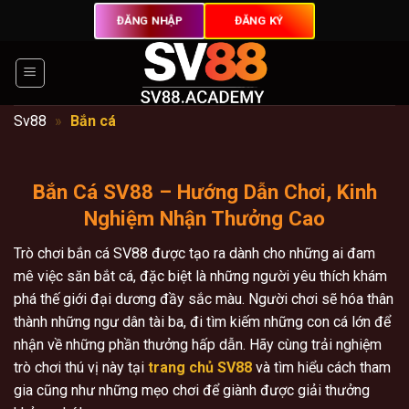
Chuyển
ĐĂNG NHẬP
ĐĂNG KÝ
đến
nội
dung
Sv88
»
Bắn cá
Bắn Cá SV88 – Hướng Dẫn Chơi, Kinh
Nghiệm Nhận Thưởng Cao
Trò chơi bắn cá SV88 được tạo ra dành cho những ai đam
mê việc săn bắt cá, đặc biệt là những người yêu thích khám
phá thế giới đại dương đầy sắc màu. Người chơi sẽ hóa thân
thành những ngư dân tài ba, đi tìm kiếm những con cá lớn để
nhận về những phần thưởng hấp dẫn. Hãy cùng trải nghiệm
trò chơi thú vị này tại
trang chủ SV88
và tìm hiểu cách tham
gia cũng như những mẹo chơi để giành được giải thưởng