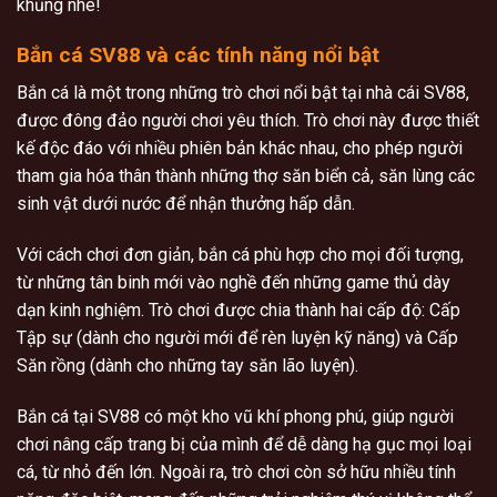
khủng nhé!
Bắn cá SV88 và các tính năng nổi bật
Bắn cá là một trong những trò chơi nổi bật tại nhà cái SV88,
được đông đảo người chơi yêu thích. Trò chơi này được thiết
kế độc đáo với nhiều phiên bản khác nhau, cho phép người
tham gia hóa thân thành những thợ săn biển cả, săn lùng các
sinh vật dưới nước để nhận thưởng hấp dẫn.
Với cách chơi đơn giản, bắn cá phù hợp cho mọi đối tượng,
từ những tân binh mới vào nghề đến những game thủ dày
dạn kinh nghiệm. Trò chơi được chia thành hai cấp độ: Cấp
Tập sự (dành cho người mới để rèn luyện kỹ năng) và Cấp
Săn rồng (dành cho những tay săn lão luyện).
Bắn cá tại SV88 có một kho vũ khí phong phú, giúp người
chơi nâng cấp trang bị của mình để dễ dàng hạ gục mọi loại
cá, từ nhỏ đến lớn. Ngoài ra, trò chơi còn sở hữu nhiều tính