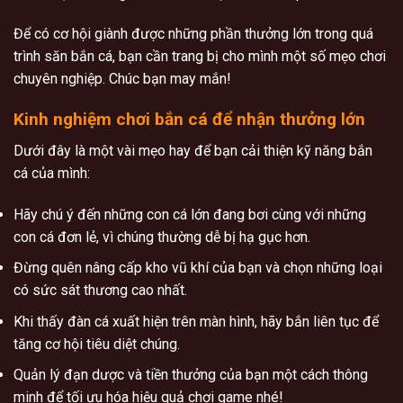
Để có cơ hội giành được những phần thưởng lớn trong quá
trình săn bắn cá, bạn cần trang bị cho mình một số mẹo chơi
chuyên nghiệp. Chúc bạn may mắn!
Kinh nghiệm chơi bắn cá để nhận thưởng lớn
Dưới đây là một vài mẹo hay để bạn cải thiện kỹ năng bắn
cá của mình:
Hãy chú ý đến những con cá lớn đang bơi cùng với những
con cá đơn lẻ, vì chúng thường dễ bị hạ gục hơn.
Đừng quên nâng cấp kho vũ khí của bạn và chọn những loại
có sức sát thương cao nhất.
Khi thấy đàn cá xuất hiện trên màn hình, hãy bắn liên tục để
tăng cơ hội tiêu diệt chúng.
Quản lý đạn dược và tiền thưởng của bạn một cách thông
minh để tối ưu hóa hiệu quả chơi game nhé!