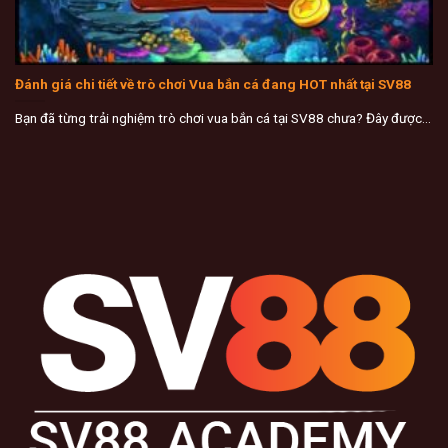
Đánh giá chi tiết về trò chơi Vua bắn cá đang HOT nhất tại SV88
Bạn đã từng trải nghiệm trò chơi vua bắn cá tại SV88 chưa? Đây được...