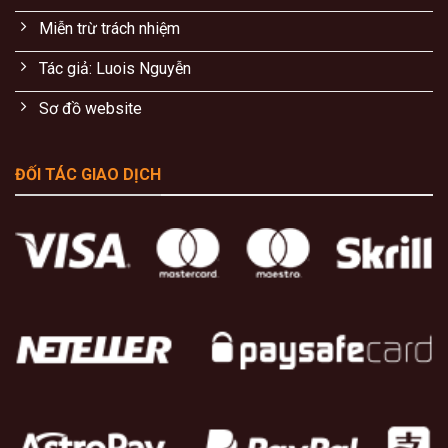
Miễn trừ trách nhiệm
Tác giả: Luois Nguyễn
Sơ đồ website
ĐỐI TÁC GIAO DỊCH