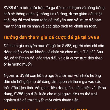
SV88 đảm bảo mỗi trận đá gà đều minh bạch và công bằng
nhờ hệ thống quản lý thông tin rõ ràng, được giám sát chặt
chẽ. Người chơi hoàn toàn có thể yên tâm với mức độ bảo
mật thông tin cá nhân và các giao dịch tài chính an toàn.
Hướng dẫn tham gia cá cược đá gà tại SV88
Để tham gia chuyên mục đá gà tại SV88, người chơi chỉ cần
đăng nhập vào tài khoản cá nhân và chọn mục “Đá gà”. Sau
đó, có thể theo dõi các trận đấu và đặt cược trực tiếp theo
tỷ lệ mong muốn.
Ngoài ra, SV88 còn hỗ trợ người chơi mới với nhiều hướng
dẫn chi tiết giúp họ dễ dàng làm quen và tham gia vào các
trận đấu kịch tính. Với giao diện đơn giản, thân thiện và dễ sử
dụng, SV88 tạo điều kiện cho mọi người đều có thể trải
nghiệm đá gà trực tuyến một cách thuận tiện.