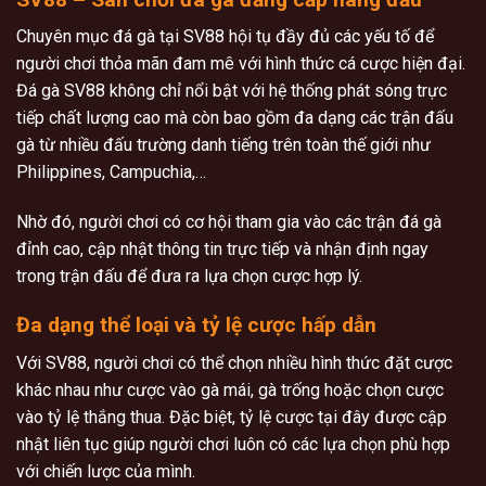
Chuyên mục đá gà tại SV88 hội tụ đầy đủ các yếu tố để
người chơi thỏa mãn đam mê với hình thức cá cược hiện đại.
Đá gà SV88 không chỉ nổi bật với hệ thống phát sóng trực
tiếp chất lượng cao mà còn bao gồm đa dạng các trận đấu
gà từ nhiều đấu trường danh tiếng trên toàn thế giới như
Philippines, Campuchia,…
Nhờ đó, người chơi có cơ hội tham gia vào các trận đá gà
đỉnh cao, cập nhật thông tin trực tiếp và nhận định ngay
trong trận đấu để đưa ra lựa chọn cược hợp lý.
Đa dạng thể loại và tỷ lệ cược hấp dẫn
Với SV88, người chơi có thể chọn nhiều hình thức đặt cược
khác nhau như cược vào gà mái, gà trống hoặc chọn cược
vào tỷ lệ thắng thua. Đặc biệt, tỷ lệ cược tại đây được cập
nhật liên tục giúp người chơi luôn có các lựa chọn phù hợp
với chiến lược của mình.