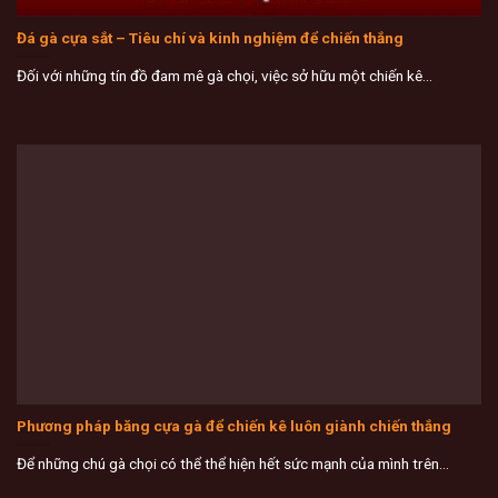
Đá gà cựa sắt – Tiêu chí và kinh nghiệm để chiến thắng
Đối với những tín đồ đam mê gà chọi, việc sở hữu một chiến kê...
Phương pháp băng cựa gà để chiến kê luôn giành chiến thắng
Để những chú gà chọi có thể thể hiện hết sức mạnh của mình trên...