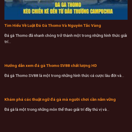
Tìm Hiểu Về Luật Đá Gà Thomo Và Nguyên Tắc Vàng
Đá gà Thomo đã nhanh chóng trở thành một trong những hình thức giải
trí...
Hướng dẫn xem đá gà Thomo SV88 chất lượng HD
Đá gà Thomo SV88 là một trong những hình thức cá cược lâu đời và...
Khám phá các thuật ngữ đá gà mà người chơi cần nắm vững
Đá gà là một trong những môn thể thao giải trí đầy thú vị và...