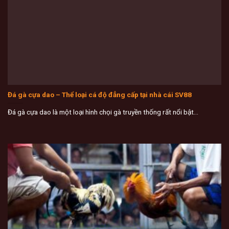
Đá gà cựa dao – Thể loại cá độ đẳng cấp tại nhà cái SV88
Đá gà cựa dao là một loại hình chọi gà truyền thống rất nổi bật...